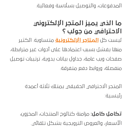
المدفوعات، والتوصيل بسلاسة وفعالية.
ما الذي يميز المتجر الإلكتروني
الاحترافي من جولب ؟
ليست كل
المتاجر الإلكترونية
متساوية. الكثير
منها يفشل بسبب اعتمادها على أدوات غير مترابطة،
صفحات ويب عامة، جداول بيانات يدوية، ترتيبات توصيل
منفصلة، وروابط دفع متفرقة.
المتجر الاحترافي الحقيقي يمتلك ثلاثة أعمدة
رئيسية:
تكامل كامل:
مزامنة كتالوج المنتجات، المخزون،
الأسعار، والعروض الترويجية بشكل تلقائي.