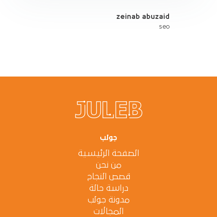
zeinab abuzaid
seo
جولب
الصفحة الرئيسية
من نحن
قصص النجاح
دراسة حالة
مدونة جولب
المجالات