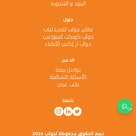
البنود و الشروط
حلول
نظام جولب للصيدليات
جولب كونكت للموزعين
جولب آر إكس للأطباء
الدعم
تواصل معنا
الأسئلة الشائعة
طلب عرض
تابعنا
اج
دة؟
جمع الحقوق محفوظة لجولب 2026