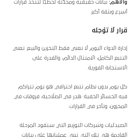
والأهم:
بيانات حقيقية ومحدّثة لحظيًا لتتخذ قرارات
أسرع وبثقة أكبر.
قرار لا تؤجله
إدارة الدواء اليوم لا تعني فقط التخزين والبيع. تعني
التتبع الكامل، الامتثال الدائم، والقدرة على
الاستجابة الفورية.
كل يوم بدون نظام تتبع احترافي هو يوم تتراكم
فيه الخسائر الخفية: هدر في الصلاحية، فروقات في
المخزون، وتأخر في القرارات.
الصيدليات وشركات التوزيع التي ستقود المرحلة
القادمة هي تلك التي تبني عملياتها على بيانات