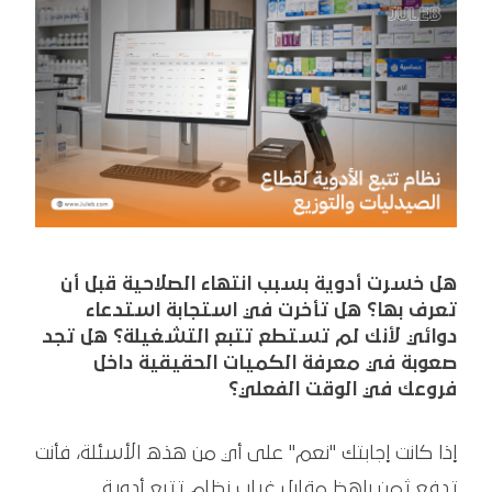
هل خسرت أدوية بسبب انتهاء الصلاحية قبل أن
تعرف بها؟ هل تأخرت في استجابة استدعاء
دوائي لأنك لم تستطع تتبع التشغيلة؟ هل تجد
صعوبة في معرفة الكميات الحقيقية داخل
فروعك في الوقت الفعلي؟
إذا كانت إجابتك "نعم" على أي من هذه الأسئلة، فأنت
تدفع ثمن باهظ مقابل غياب نظام تتبع أدوية