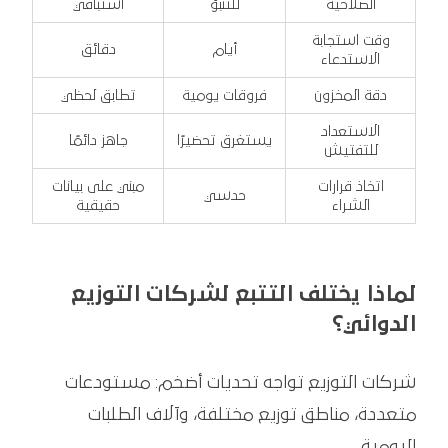
الصلاحية
للتنبؤ
استباقي
وقت استجابة
أيام
دقائق
الاستدعاء
دقة المخزون
فروقات يومية
تطابق لحظي
الاستعداد
يستغرق تحضيرًا
جاهز دائمًا
للتفتيش
اتخاذ قرارات
مبني على بيانات
حدسي
الشراء
حقيقية
لماذا يختلف التتبع لشركات التوزيع
الدوائي؟
شركات التوزيع تواجه تحديات أضخم: مستودعات
متعددة، مناطق توزيع مختلفة، وآلاف الطلبات
اليومية.