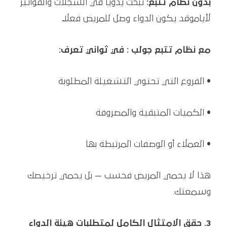
بدون نظام تتبع:
تبحث يدوياً في السجلات والفواتير
لأياموقد يكون الدواء وصل للمريض فعلًا.
مع نظام تتبع جولب : في ثواني تعرف:
• الفروع التي تحتوي التشغيلة المطلوبة
• الكميات المتبقية والمصروفة
• العملاء أو الوصفات المرتبطة بها
هذا لا يحمي المريض فحسب — بل يحمي ترخيصك
وسمعتك.
3. حقق الامتثال الكامل لمتطلبات هيئة الدواء