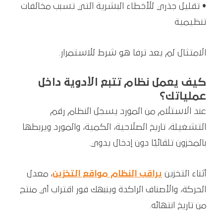
• تقليل جذري للأخطاء البشرية التي تسبب مخالفات
تنظيمية
الامتثال لم يعد ترفا هو شرط للاستمرار.
كيف يعمل نظام تتبع الأدوية داخل
عملياتك؟
عند الاستلام من المورد يسجل النظام رقم
التشغيلة، تاريخ الصلاحية، الكمية، والمورد ويربطها
بالمخزون تلقائيًا دون إدخال يدوي.
أثناء التخزين
يراقب النظام مواقع التخزين
، معدل
الحركة، والأصناف الراكدة وينبهك فور اقتراب أي منتج
من تاريخ انتهائه.