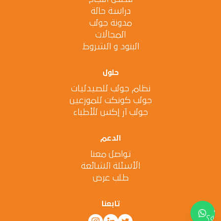
دراسة حالة
مدونة جولب
المجالات
البنود و الشروط
حلول
نظام جولب للصيدليات
جولب كونكت للموزعين
جولب آر إكس للأطباء
الدعم
تواصل معنا
الأسئلة الشائعة
طلب عرض
تابعنا
اج
دة؟