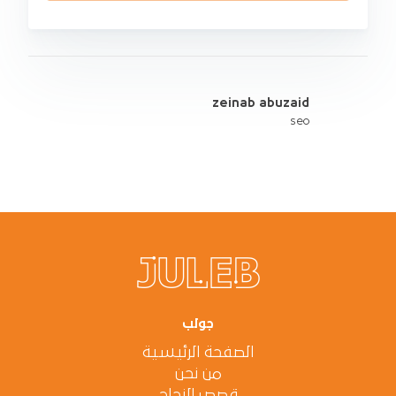
zeinab abuzaid
seo
جولب
الصفحة الرئيسية
من نحن
قصص النجاح