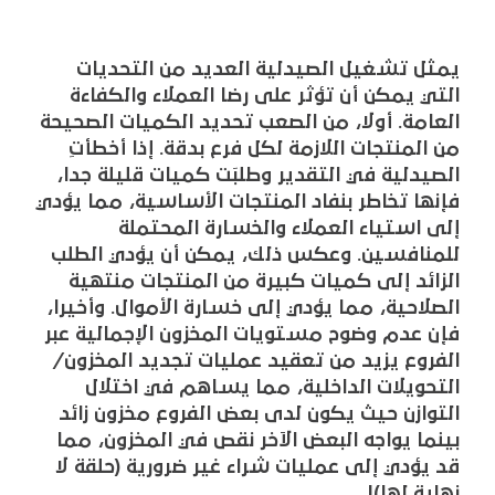
يمثل تشغيل الصيدلية العديد من التحديات
التي يمكن أن تؤثر على رضا العملاء والكفاءة
العامة. أولا، من الصعب تحديد الكميات الصحيحة
من المنتجات اللازمة لكل فرع بدقة. إذا أخطأتِ
الصيدلية في التقدير وطلبَت كميات قليلة جدا،
فإنها تخاطر بنفاد المنتجات الأساسية، مما يؤدي
إلى استياء العملاء والخسارة المحتملة
للمنافسين. وعكس ذلك، يمكن أن يؤدي الطلب
الزائد إلى كميات كبيرة من المنتجات منتهية
الصلاحية، مما يؤدي إلى خسارة الأموال. وأخيرا،
فإن عدم وضوح مستويات المخزون الإجمالية عبر
الفروع يزيد من تعقيد عمليات تجديد المخزون/
التحويلات الداخلية، مما يساهم في اختلال
التوازن حيث يكون لدى بعض الفروع مخزون زائد
بينما يواجه البعض الآخر نقص في المخزون، مما
قد يؤدي إلى عمليات شراء غير ضرورية (حلقة لا
نهاية لها)!