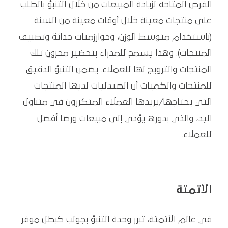
الفرص المتاحة لزيادة المبيعات من خلال التنبؤ بالطلب
على منتجات معينة خلال أوقات معينة من السنة
(باستخدام متوسط الوزن، وخوارزميات حداثة وتصنيف
المنتجات). وهذا يسمح للمدراء بتحضير مخزون تلك
المنتجات والترويج لها للعملاء. يضمن التنبؤ الدقيق
للمنتجات والكميات أن الصيدليات لديها المنتجات
التي يحتاجها/يريدها العملاء المتكررون في متناول
اليد، والذي بدوره يؤدي إلى مبيعات ورضا أفضل
للعملاء.
الأتمتة
في عالم الأتمتة، تبرز وحدة التنبؤ بجولب كبطل موفر