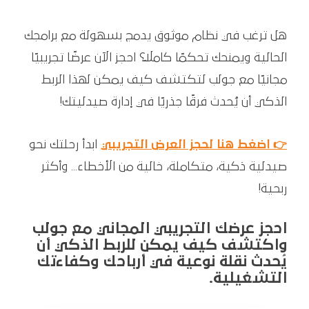
هل ترغب في نظام موثوق يدمج بسهولة مع برامجك
الحالية ويمنحك تحكمًا كاملاً؟ احجز الآن عرضًا تجريبيًا
مجانيًا مع جولب لتكتشف كيف يمكن لهذا الربط
الذكي أن يُحدث فرقًا جذريًا في إدارة صيدليتك!
👉 اضغط هنا لحجز العرض التجريبي
ابدأ رحلتك نحو
صيدلية ذكية، متكاملة، خالية من الأخطاء... وأكثر
ربحية!
احجز عرضك التجريبي المجاني مع جولب
واكتشف كيف يمكن للربط الذكي أن
يُحدث نقلة نوعية في أرباحك وكفاءتك
التشغيلية.