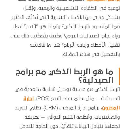
نوعية في الكفاءة التشغيلية والربحية، ويُقلل
بشكل جذري من الأخطاء البشرية التي تُكلّف الكثير.
فما المقصود بالربط الذكي؟ ولماذا هو “السر” فعلاً
وراء نجاح الصيدليات اليوم؟ وكيف ينعكس ذلك على
تقليل الأخطاء وزيادة الأرباح؟ هذا ما نناقشه
بالتفصيل في هذه المقالة.
ما هو الربط الذكي مع برامج
الصيدلية؟
الربط الذكي هو عملية توصيل أنظمة متعددة في
الصيدلية — مثل نظام نقاط البيع (POS)،
إدارة
المخزون
، برنامج إدارة المرضى (CRM)، نظام التوريد
والمشتريات، وأنظمة التتبع الدوائي — بطريقة
تجعلها تتبادل البيانات تلقائيًا، دون الحاجة للتدخل