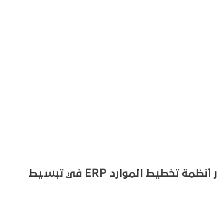
كيفية تعزيز كفاءة صيدليتك: دور أنظمة تخطيط الموارد ERP في تبسيط