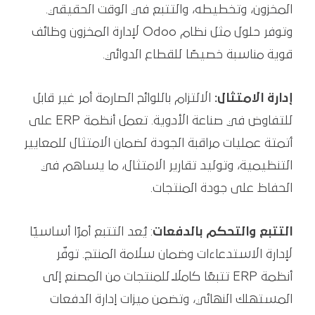
المخزون، وتخطيطه، والتتبع في الوقت الحقيقي.
وتوفر حلول مثل نظام Odoo لإدارة المخزون وظائف
قوية مناسبة خصيصًا للقطاع الدوائي.
إدارة الامتثال:
الالتزام باللوائح الصارمة أمر غير قابل
للتفاوض في صناعة الأدوية. تعمل أنظمة ERP على
أتمتة عمليات مراقبة الجودة لضمان الامتثال للمعايير
التنظيمية، وتوليد تقارير الامتثال، ما يساهم في
الحفاظ على جودة المنتجات.
التتبع والتحكم بالدفعات
: يُعد التتبع أمرًا أساسيًا
لإدارة الاستدعاءات وضمان سلامة المنتج. توفّر
أنظمة ERP تتبعًا كاملاً للمنتجات من المصنع إلى
المستهلك النهائي، وتضمن ميزات إدارة الدفعات