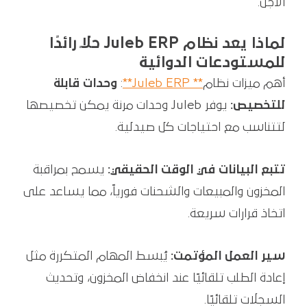
الأجل.
لماذا يعد نظام Juleb ERP حلاً رائدًا
للمستودعات الدوائية
أهم ميزات نظام
** Juleb ERP**
:
وحدات قابلة
للتخصيص:
يوفر Juleb وحدات مرنة يمكن تخصيصها
لتتناسب مع احتياجات كل صيدلية.
تتبع البيانات في الوقت الحقيقي:
يسمح بمراقبة
المخزون والمبيعات والشحنات فورياً، مما يساعد على
اتخاذ قرارات سريعة.
سير العمل المؤتمت:
يُبسط المهام المتكررة مثل
إعادة الطلب تلقائيًا عند انخفاض المخزون، وتحديث
السجلات تلقائيًا.