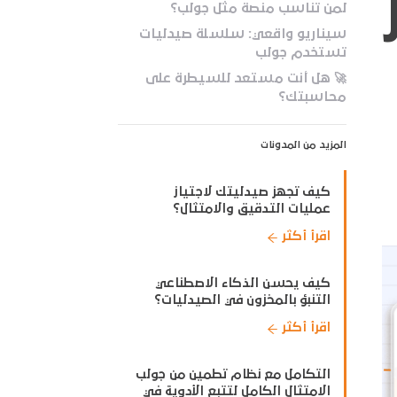
لمن تناسب منصة مثل جولب؟
سيناريو واقعي: سلسلة صيدليات
تستخدم جولب
🚀 هل أنت مستعد للسيطرة على
محاسبتك؟
المزيد من المدونات
كيف تجهز صيدليتك لاجتياز
عمليات التدقيق والامتثال؟
اقرأ أكثر
كيف يحسن الذكاء الاصطناعي
التنبؤ بالمخزون في الصيدليات؟
اقرأ أكثر
التكامل مع نظام تطمين من جولب
الامتثال الكامل لتتبع الأدوية في