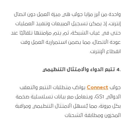
واحدة من أبرز مزايا جولب هي ميزة العمل دون اتصال
إنترنت، إذ يمكن تسجيل المبيعات وتنفيذ العمليات
حتى في غياب الشبكة، ثم يتم مزامنتها تلقائيًا عند
عودة الاتصال، مما يضمن استمرارية العمل وقت
انقطاع الإنترنت.
.4 تتبع الدواء والامتثال التنظيمي
جولب
Connect
يواكب متطلبات التتبع والتعقب
الدوائي GS1، ويتعامل مع بيانات تسلسلية ضخمة
بكل مرونة، مما يُسهل الامتثال التنظيمي ومراقبة
المخزون ومطابقة الشحنات