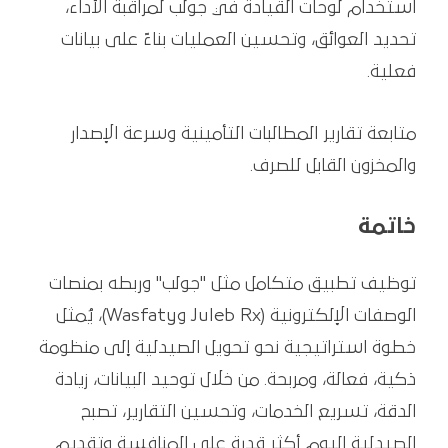
استخدام لوحات القيادة في جولب لمراقبة الأداء،
تحديد العوائق، وتحسين العمليات بناءً على بيانات
فعلية.
متابعة تقارير المطالبات التأمينية وسرعة الإصدار
والمخزون القابل للصرف.
خاتمة
توظيف تطبيق متكامل مثل "جولب" وربطه بمنصات
الوصفات الإلكترونية (Juleb Rx وWasfaty)، يُمثل
خطوة استراتيجية نحو تحويل الصيدلية إلى منظومة
ذكية، فعالة، ومربحة. من خلال توحيد البيانات، زيادة
الدقة، تسريع الخدمات، وتحسين التقارير، تصبح
الصيدلية اليوم أكثر قدرة على المنافسة وتقديم