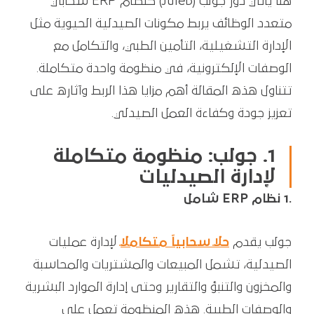
هنا يأتي دور جولب (Juleb) كنظام ERP سحابي
متعدد الوظائف يربط مكونات الصيدلية الحيوية مثل
الإدارة التشغيلية، التأمين الطبي، والتكامل مع
الوصفات الإلكترونية، في منظومة واحدة متكاملة.
تتناول هذه المقالة أهم مزايا هذا الربط وآثاره على
تعزيز جودة وكفاءة العمل الصيدلي.
1. جولب: منظومة متكاملة
لإدارة الصيدليات
.1 نظام ERP شامل
جولب يقدم
حلاً سحابياً متكاملاً
لإدارة عمليات
الصيدلية، تشمل المبيعات والمشتريات والمحاسبة
والمخزون والتنبؤ والتقارير وحتى إدارة الموارد البشرية
والوصفات الطبية. هذه المنظومة تعمل على